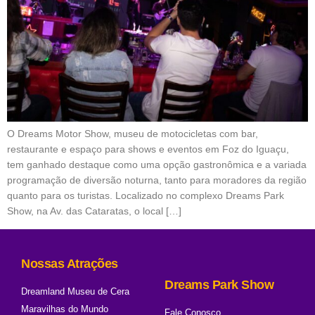
O Dreams Motor Show, museu de motocicletas com bar,
restaurante e espaço para shows e eventos em Foz do Iguaçu,
tem ganhado destaque como uma opção gastronômica e a variada
programação de diversão noturna, tanto para moradores da região
quanto para os turistas. Localizado no complexo Dreams Park
Show, na Av. das Cataratas, o local […]
Nossas Atrações
Dreams Park Show
Dreamland Museu de Cera
Maravilhas do Mundo
Fale Conosco