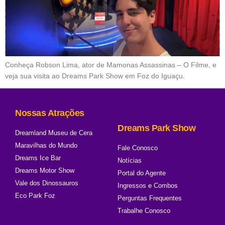
Conheça Robson Lima, ator de Mamonas Assassinas – O Filme, e
veja sua visita ao Dreams Park Show em Foz do Iguaçu.
Nossas Atrações
Dreams Park Show
Dreamland Museu de Cera
Maravilhas do Mundo
Fale Conosco
Dreams Ice Bar
Notícias
Dreams Motor Show
Portal do Agente
Vale dos Dinossauros
Ingressos e Combos
Eco Park Foz
Perguntas Frequentes
Trabalhe Conosco