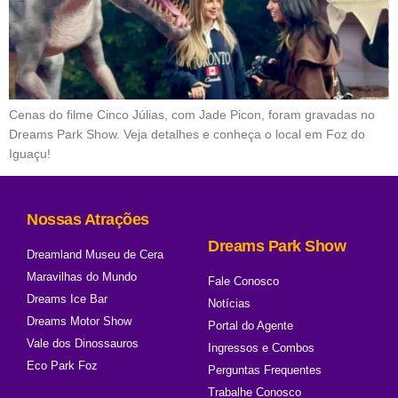
Cenas do filme Cinco Júlias, com Jade Picon, foram gravadas no
Dreams Park Show. Veja detalhes e conheça o local em Foz do
Iguaçu!
Nossas Atrações
Dreams Park Show
Dreamland Museu de Cera
Maravilhas do Mundo
Fale Conosco
Dreams Ice Bar
Notícias
Dreams Motor Show
Portal do Agente
Vale dos Dinossauros
Ingressos e Combos
Eco Park Foz
Perguntas Frequentes
Trabalhe Conosco