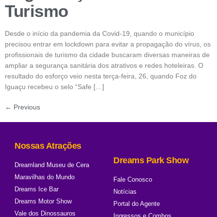
Turismo
Desde o início da pandemia da Covid-19, quando o município
precisou entrar em lockdown para evitar a propagação do vírus, os
profissionais de turismo da cidade buscaram diversas maneiras de
ampliar a segurança sanitária dos atrativos e redes hoteleiras. O
resultado do esforço veio nesta terça-feira, 26, quando Foz do
Iguaçu recebeu o selo “Safe […]
←
Previous
Nossas Atrações
Dreams Park Show
Dreamland Museu de Cera
Maravilhas do Mundo
Fale Conosco
Dreams Ice Bar
Notícias
Dreams Motor Show
Portal do Agente
Vale dos Dinossauros
Ingressos e Combos