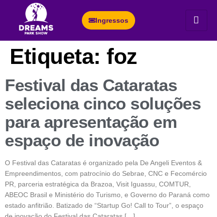
Ingressos
Etiqueta:
foz
Festival das Cataratas
seleciona cinco soluções
para apresentação em
espaço de inovação
O Festival das Cataratas é organizado pela De Angeli Eventos &
Empreendimentos, com patrocínio do Sebrae, CNC e Fecomércio
PR, parceria estratégica da Brazoa, Visit Iguassu, COMTUR,
ABEOC Brasil e Ministério do Turismo, e Governo do Paraná como
estado anfitrião. Batizado de “Startup Go! Call to Tour”, o espaço
de inovação do Festival das Cataratas […]