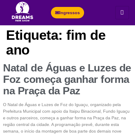
Ingressos
Etiqueta:
fim de
ano
Natal de Águas e Luzes de
Foz começa ganhar forma
na Praça da Paz
O Natal de Águas e Luzes de Foz do Iguaçu, organizado pela
Prefeitura Municipal com apoio da Itaipu Binacional, Fundo Iguaçu
e outros parceiros, começa a ganhar forma na Praça da Paz, na
região central da cidade. A programação prevê, durante esta
semana, o início da montagem de boa parte dos demais nove