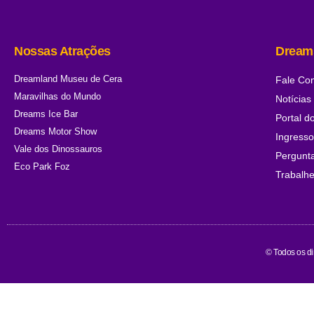
Nossas Atrações
Dream
Dreamland Museu de Cera
Fale Co
Maravilhas do Mundo
Notícias
Dreams Ice Bar
Portal d
Dreams Motor Show
Ingress
Vale dos Dinossauros
Pergunt
Eco Park Foz
Trabalh
© Todos os d