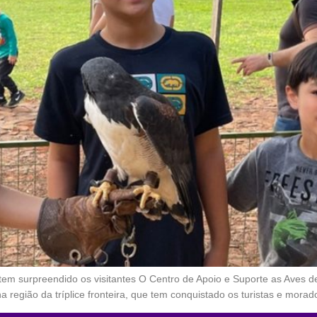
em surpreendido os visitantes O Centro de Apoio e Suporte as Aves d
 região da tríplice fronteira, que tem conquistado os turistas e morad