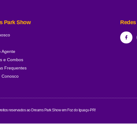
s Park Show
Redes 
nosco
o Agente
os e Combos
as Frequentes
e Conosco
ireitos reservados ao Dreams Park Show em Foz do Iguaçu-PR!