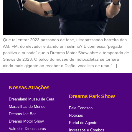
Que tal entrar 2023 passando de fase, ultrapassando barreira das
AM, FM, do elevador e dando um selinho? É com essa “pegada
positiva e ousada” que o Dreams Motor Show abre a temporada de
Shows de 2023. O palco do museu de motocicletas se tornará
ainda mais gigante ao receber o Digão, vocalista de uma […]
Nossas Atrações
Dreams Park Show
Dreamland Museu de Cera
Maravilhas do Mundo
Fale Conosco
Dreams Ice Bar
Notícias
Dreams Motor Show
Portal do Agente
Vale dos Dinossauros
Ingressos e Combos