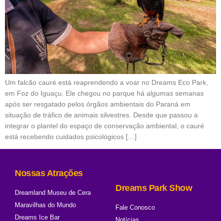
Um falcão cauré está reaprendendo a voar no Dreams Eco Park,
em Foz do Iguaçu. Ele chegou no parque há algumas semanas
após ser resgatado pelos órgãos ambientais do Paraná em
situação de tráfico de animais silvestres. Desde que passou a
integrar o plantel do espaço de conservação ambiental, o cauré
está recebendo cuidados psicológicos […]
Nossas Atrações
Dreams Park Show
Dreamland Museu de Cera
Maravilhas do Mundo
Fale Conosco
Dreams Ice Bar
Notícias