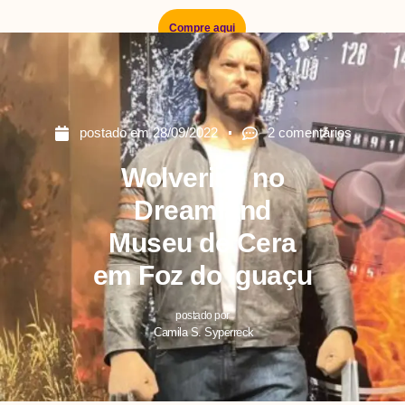
Compre aqui
postado em
28/09/2022
2 comentários
Wolverine no
Dreamland
Museu de Cera
em Foz do Iguaçu
postado por
Camila S. Syperreck