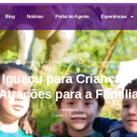
Blog
Notícias
Portal do Agente
Experiências
postado em
01/04/2026
Sem comentários
 Iguaçu para Crianças: 
Atrações para a Famíli
postado por
Camila S. Syperreck