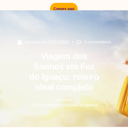
Compre aqui
postado em
22/01/2026
3 comentários
Viagem dos
Sonhos em Foz
do Iguaçu: roteiro
ideal completo
postado por
Abilene Rodrigues Assessoria De Imprensa