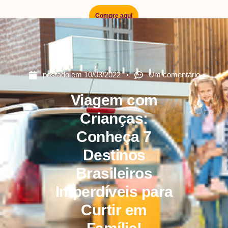
Compre aqui
postado em
10/03/2022
Um comentário
Viagem com
Crianças:
Conheça 7
Destinos
Brasileiros
Imperdíveis para
Curtir em