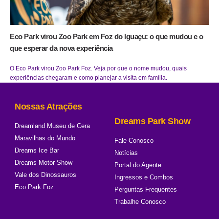
Eco Park virou Zoo Park em Foz do Iguaçu: o que mudou e o
que esperar da nova experiência
O Eco Park virou Zoo Park Foz. Veja por que o nome mudou, quais
experiências chegaram e como planejar a visita em família.
Nossas Atrações
Dreams Park Show
Dreamland Museu de Cera
Maravilhas do Mundo
Fale Conosco
Dreams Ice Bar
Notícias
Dreams Motor Show
Portal do Agente
Vale dos Dinossauros
Ingressos e Combos
Eco Park Foz
Perguntas Frequentes
Trabalhe Conosco