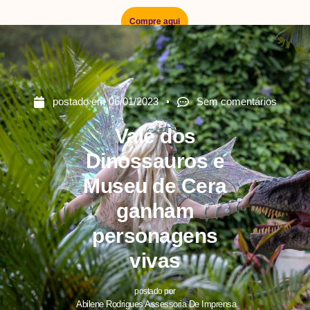
Compre aqui
postado em
06/01/2023
Sem comentários
Vale dos
Dinossauros e
Museu de Cera
ganham
personagens
vivas
postado por
Abilene Rodrigues Assessoria De Imprensa