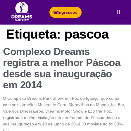
Ingressos
Etiqueta:
pascoa
Complexo Dreams
registra a melhor Páscoa
desde sua inauguração
em 2014
O Complexo Dreams Park Show, em Foz do Iguaçu, que conta
com seis atrações Museu de Cera, Maravilhas do Mundo, Ice Bar,
Vale dos Dinossauros, Dreams Motor Show e Eco Par Foz,
registrou a melhor visitação em um Feriado de Páscoa desde a
sua inauguração em 10 de junho de 2014. O movimento foi 80%
[…]