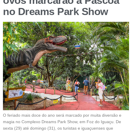
ovos marcarão a Páscoa
no Dreams Park Show
O feriado mais doce do ano será marcado por muita diversão e
magia no Complexo Dreams Park Show, em Foz do Iguaçu. De
sexta (29) até domingo (31), os turistas e iguaçuenses que