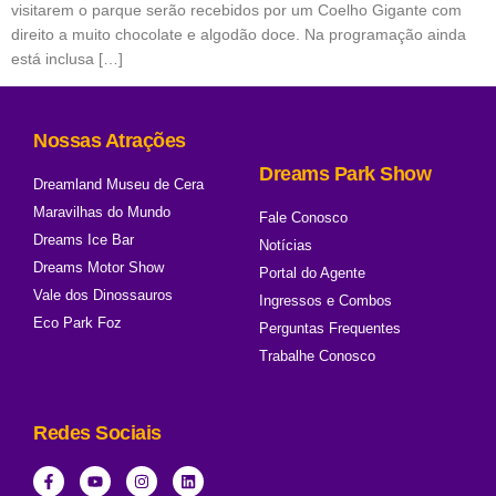
visitarem o parque serão recebidos por um Coelho Gigante com
direito a muito chocolate e algodão doce. Na programação ainda
está inclusa […]
Nossas Atrações
Dreams Park Show
Dreamland Museu de Cera
Maravilhas do Mundo
Fale Conosco
Dreams Ice Bar
Notícias
Dreams Motor Show
Portal do Agente
Vale dos Dinossauros
Ingressos e Combos
Eco Park Foz
Perguntas Frequentes
Trabalhe Conosco
Redes Sociais