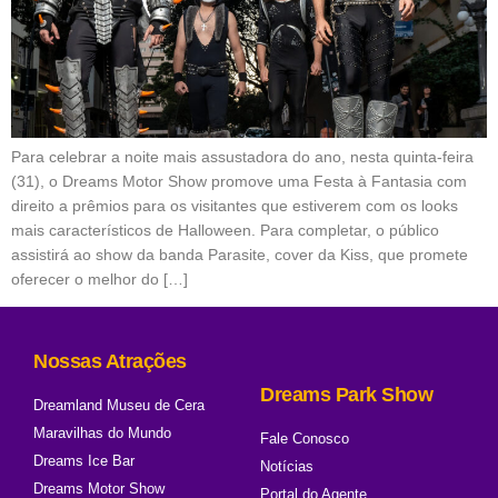
Para celebrar a noite mais assustadora do ano, nesta quinta-feira
(31), o Dreams Motor Show promove uma Festa à Fantasia com
direito a prêmios para os visitantes que estiverem com os looks
mais característicos de Halloween. Para completar, o público
assistirá ao show da banda Parasite, cover da Kiss, que promete
oferecer o melhor do […]
Nossas Atrações
Dreams Park Show
Dreamland Museu de Cera
Maravilhas do Mundo
Fale Conosco
Dreams Ice Bar
Notícias
Dreams Motor Show
Portal do Agente