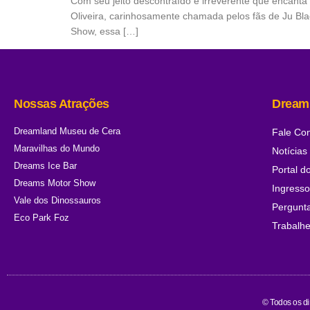
Com seu jeito descontraído e irreverente que encanta 
Oliveira, carinhosamente chamada pelos fãs de Ju B
Show, essa […]
Nossas Atrações
Dream
Dreamland Museu de Cera
Fale Co
Maravilhas do Mundo
Notícias
Dreams Ice Bar
Portal d
Dreams Motor Show
Ingress
Vale dos Dinossauros
Pergunt
Eco Park Foz
Trabalh
© Todos os d