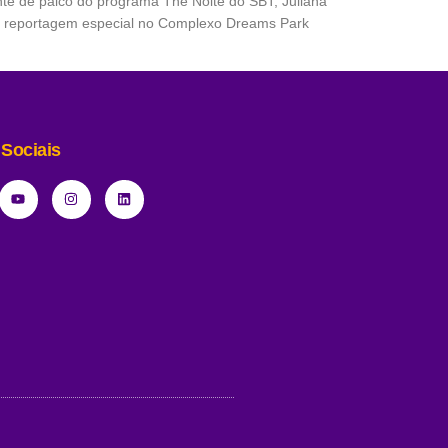
ente de palco do programa The Noite do SBT, Juliana
a reportagem especial no Complexo Dreams Park
Sociais