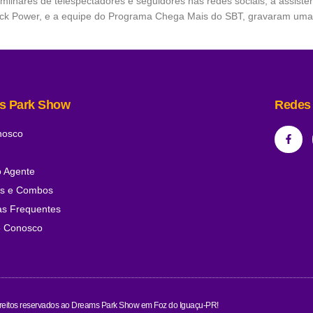
milhares de telespectadores e seguidores nas redes sociais, a assist
lack Power, e a equipe do Programa Chega Mais do SBT, gravaram um
s Park Show
Redes 
nosco
o Agente
os e Combos
as Frequentes
e Conosco
ireitos reservados ao Dreams Park Show em Foz do Iguaçu-PR!