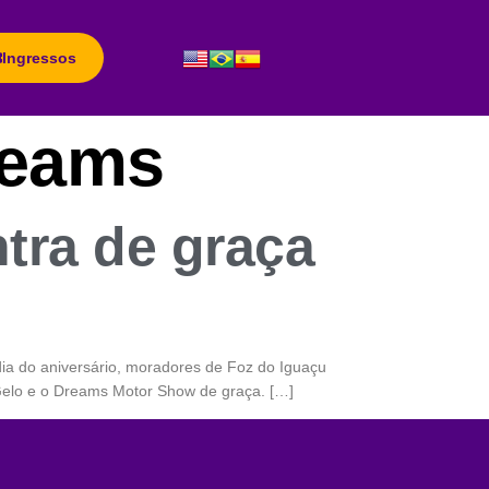
Ingressos
reams
ntra de graça
ia do aniversário, moradores de Foz do Iguaçu
Gelo e o Dreams Motor Show de graça. […]