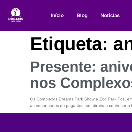
Início
Blog
Notícias
Etiqueta:
an
Presente: aniv
nos Complexo
Os Complexos Dreams Park Show e Zoo Park Foz, em F
acompanhados de pagantes tem direito a conhecer o 