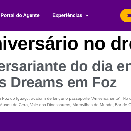
Portal do Agente
Experiências
iversário no d
ersariante do dia e
s Dreams em Foz
oz do Iguaçu, acabam de lançar o passaporte “Aniversariante”. No d
Museu de Cera, Vale dos Dinossauros, Maravilhas do Mundo, Bar de 