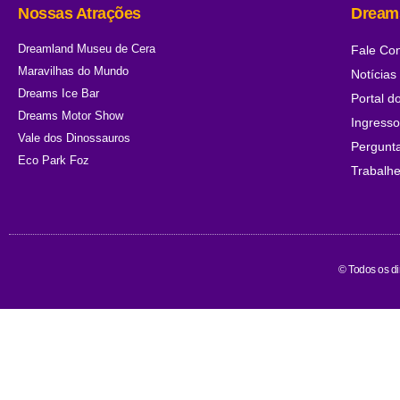
Nossas Atrações
Dream
Dreamland Museu de Cera
Fale Co
Maravilhas do Mundo
Notícias
Dreams Ice Bar
Portal d
Dreams Motor Show
Ingress
Vale dos Dinossauros
Pergunt
Eco Park Foz
Trabalh
© Todos os d