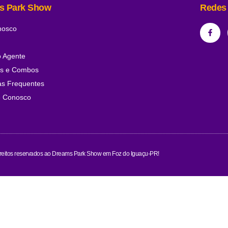
s Park Show
Redes 
nosco
o Agente
os e Combos
as Frequentes
e Conosco
ireitos reservados ao Dreams Park Show em Foz do Iguaçu-PR!