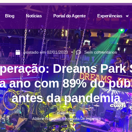
Blog
Notícias
Portal do Agente
Experiências
postado em
02/01/2023
Sem comentários
peração: Dreams Park
ra ano com 89% do públ
antes da pandemia
postado por
Abilene Rodrigues Assessoria De Imprensa