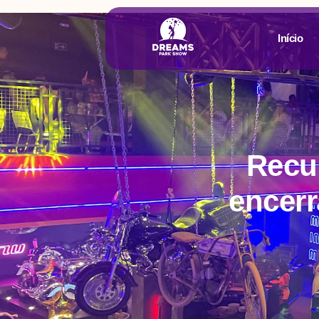
Início
Recu
encer