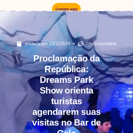
Compre aqui
postado em
13/11/2024
Um comentário
Proclamação da
República:
Dreams Park
Show orienta
turistas
agendarem suas
visitas no Bar de