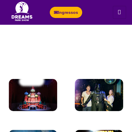
Ingressos
Atrações em Foz do Iguaçu
Conheça todas as nossas
atrações
Maravilhas
Museu de Cera