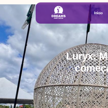
Início
Luryx: M
começa