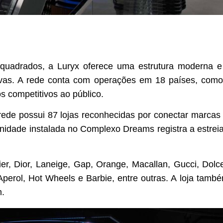
quadrados, a Luryx oferece uma estrutura moderna e 
sivas. A rede conta com operações em 18 países, como
s competitivos ao público.
rede possui 87 lojas reconhecidas por conectar marcas
 A unidade instalada no Complexo Dreams registra a estr
ier, Dior, Laneige, Gap, Orange, Macallan, Gucci, Dol
 Aperol, Hot Wheels e Barbie, entre outras. A loja tamb
m.