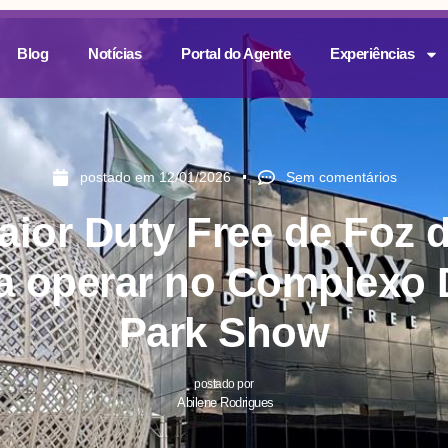
Blog
Notícias
Portal do Agente
Experiências
postado em
12/01/2026
Sem comentários
aior Duty Free de Foz 
 operar no Complexo
Park Show
postado por
Abilene Rodrigues