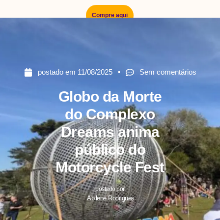
Compre aqui
postado em
11/08/2025
Sem comentários
Globo da Morte
do Complexo
Dreams anima
público do
Motorcycle Fest
postado por
Abilene Rodrigues