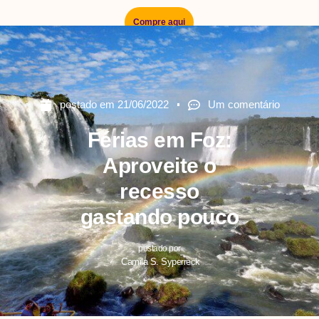
Compre aqui
postado em
21/06/2022
Um comentário
Férias em Foz:
Aproveite o
recesso
gastando pouco
postado por
Camila S. Syperreck