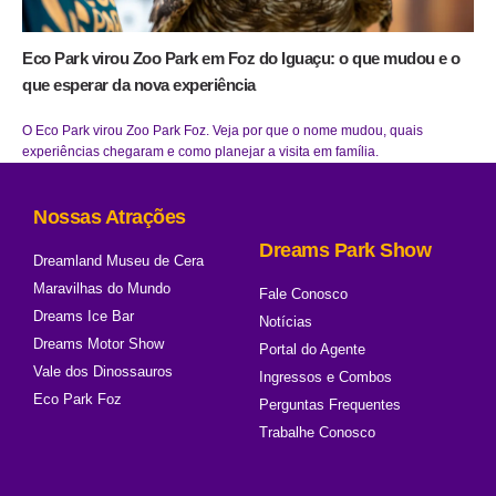
Eco Park virou Zoo Park em Foz do Iguaçu: o que mudou e o
que esperar da nova experiência
O Eco Park virou Zoo Park Foz. Veja por que o nome mudou, quais
experiências chegaram e como planejar a visita em família.
Nossas Atrações
Dreams Park Show
Dreamland Museu de Cera
Maravilhas do Mundo
Fale Conosco
Dreams Ice Bar
Notícias
Dreams Motor Show
Portal do Agente
Vale dos Dinossauros
Ingressos e Combos
Eco Park Foz
Perguntas Frequentes
Trabalhe Conosco