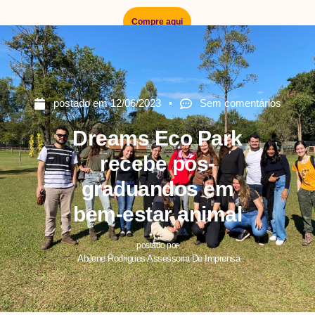
Compre aqui
postado em
12/06/2023
Sem comentários
Dreams Eco Park
recebe pós-
graduandos em
bem-estar animal
postado por
Abilene Rodrigues Assessoria De Imprensa