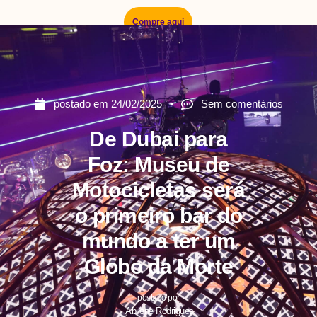
Compre aqui
postado em
24/02/2025
Sem comentários
De Dubai para
Foz: Museu de
Motocicletas será
o primeiro bar do
mundo a ter um
Globo da Morte
postado por
Abilene Rodrigues