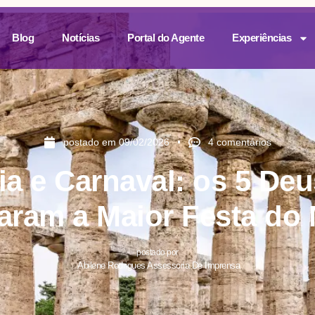
Blog
Notícias
Portal do Agente
Experiências
postado em
09/02/2026
4 comentários
ia e Carnaval: os 5 De
naram a Maior Festa do
postado por
Abilene Rodrigues Assessoria De Imprensa