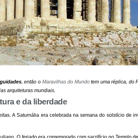
iguidades
, então o
Maravilhas do Mundo
tem uma réplica, do 
ias arquiteturas mundiais.
ura e da liberdade
itas. A Saturnália era celebrada na semana do solstício de in
Juliano. O feriado era comemorado com sacrifício no Templo d