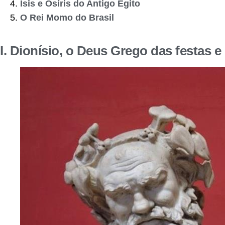
Ísis e Osíris do Antigo Egito
O Rei Momo do Brasil
I.
Dionísio, o Deus Grego das festas e