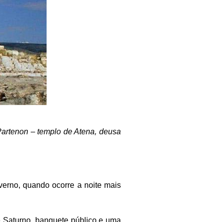
Partenon – templo de Atena, deusa
verno, quando ocorre a noite mais
e Saturno, banquete público e uma