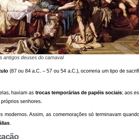
s antigos deuses do carnaval
tulo
(87 ou 84 a.C. – 57 ou 54 a.C.), ocorreria um tipo de sacr
elas, haviam as
trocas temporárias de papéis sociais
; aos es
 próprios senhores.
dos modernos. Assim, as comemorações só terminavam quando
álias
.
cação