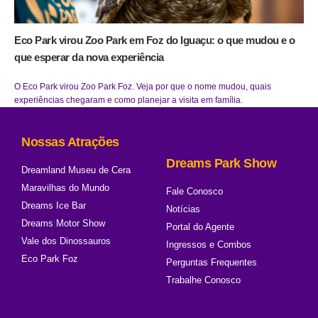
Eco Park virou Zoo Park em Foz do Iguaçu: o que mudou e o
que esperar da nova experiência
O Eco Park virou Zoo Park Foz. Veja por que o nome mudou, quais
experiências chegaram e como planejar a visita em família.
Nossas Atrações
Dreams Park Show
Dreamland Museu de Cera
Maravilhas do Mundo
Fale Conosco
Dreams Ice Bar
Notícias
Dreams Motor Show
Portal do Agente
Vale dos Dinossauros
Ingressos e Combos
Eco Park Foz
Perguntas Frequentes
Trabalhe Conosco