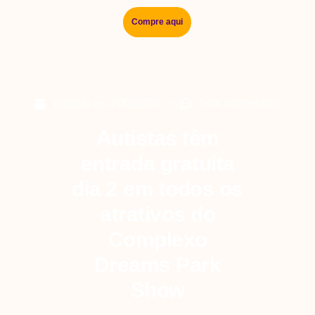
Compre aqui
postado em
27/03/2025
Sem comentários
Autistas têm
entrada gratuita
dia 2 em todos os
atrativos do
Complexo
Dreams Park
Show