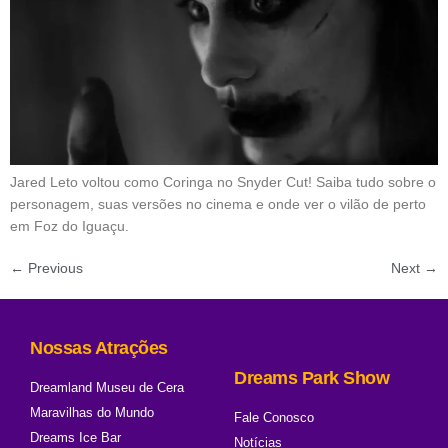
Jared Leto voltou como Coringa no Snyder Cut! Saiba tudo sobre o
personagem, suas versões no cinema e onde ver o vilão de perto
em Foz do Iguaçu.
←
Previous
Next
→
Nossas Atrações
Dreams Park Show
Dreamland Museu de Cera
Maravilhas do Mundo
Fale Conosco
Dreams Ice Bar
Notícias